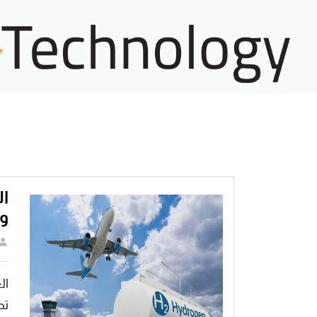
ال
و
ال
تط