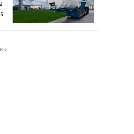
ال
وعملت
ack