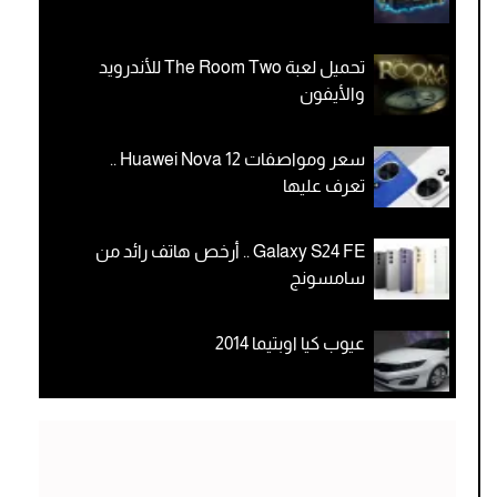
تحميل لعبة The Room Two للأندرويد
والأيفون
سعر ومواصفات Huawei Nova 12 ..
تعرف عليها
Galaxy S24 FE .. أرخص هاتف رائد من
سامسونج
عيوب كيا اوبتيما 2014