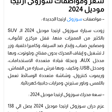
سعر ومواصفات سوزوكى ارتيجا
موديل 2024
– مواصفات
سوزوكى
ارتيجا الجديدة :
زودت سيارة سوزوكى ارتيجا موديل 2024 الـ SUV
بالكثير من المميزات منها، قفل مركزي للأبواب،
ومصابيح ضباب، وإنذار ضد السرقة، وكاميرا خلفية، وزر
لـ تشغيل و إيقاف المحرك بدون مفتاح، وبلوتوث، وبها
مدخل AUX، وعجلة قيادة متعددة الاستخدامات،
ومدخل USB، وتكيف ، وبها فرش سيارة من القماش،
وريموت كنترول، وشاشة متعددة الوسائط تعمل
باللمس، وباور ستيرنج، ومرايات جانبية كهربائية.
– سعه محرك سوزوكى ارتيجا موديل 2024 :
عزم دران سوزوكى ارتيجا موديل 2024 يصل الي 138