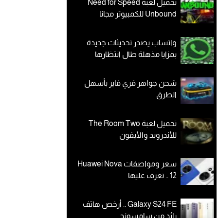
تحميل لعبة Need for Speed
Unbound للكمبيوتر مجانا
واتساب يصدر تحديثات جديدة
بمزايا مذهلة طال انتظارها
شحن جواهر فري فاير بأسهل
الطرق
تحميل لعبة The Room Two
للأندرويد والأيفون
سعر ومواصفات Huawei Nova
12 .. تعرف عليها
Galaxy S24 FE .. أرخص هاتف
رائد من سامسونج