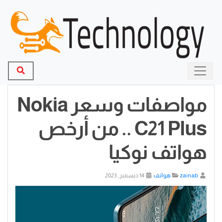
مواصفات وسعر Nokia
C21 Plus .. من أرخص
هواتف نوكيا
zainab
هواتف
14 ديسمبر, 2023