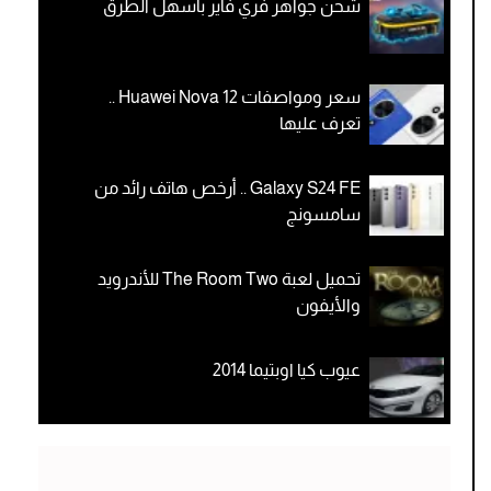
شحن جواهر فري فاير بأسهل الطرق
سعر ومواصفات Huawei Nova 12 ..
تعرف عليها
Galaxy S24 FE .. أرخص هاتف رائد من
سامسونج
تحميل لعبة The Room Two للأندرويد
والأيفون
عيوب كيا اوبتيما 2014