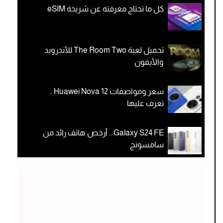
كل ما تحتاج معرفته عن شريحة eSIM
تحميل لعبة The Room Two للأندرويد
والأيفون
سعر ومواصفات Huawei Nova 12 ..
تعرف عليها
Galaxy S24 FE .. أرخص هاتف رائد من
سامسونج