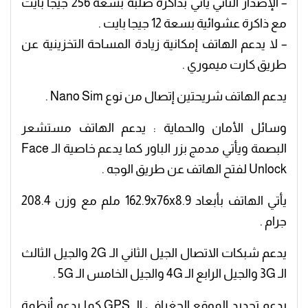
– الإصدار الثاني يأتي بذاكرة صلبة بسعة 256 جيجا بايت
مع ذاكرة عشوائية بسعة 12 جيجا بايت .
– لا يدعم الهاتف إمكانية زيادة المساحة التخزينية عن
طريق كارت ميموري .
يدعم الهاتف شريحتين إتصال من نوع Nano Sim .
وسائل الأمان والحماية : يدعم الهاتف مستشعر
البصمة ويأتي مدمج بزر الباور كما يدعم خاصية الـ Face
Unlock لفتح الهاتف عن طريق الوجه .
يأتي الهاتف بأبعاد 162.9x76x8.9 ملم مع وزن 208.4
جرام .
يدعم شبكات الاتصال الجيل الثاني الـ 2G والجيل الثالث
الـ 3G والجيل الرابع الـ 4G والجيل الخامس الـ 5G .
يدعم تحديد الموقع الجغرافي الـ GPS كما يدعم أنظمة