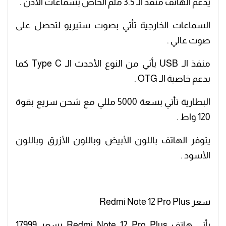
يدعم الهاتف منفذ الـ 3.5 ملم الخاص بسماعات الاذن .
السماعات الخارجية تأتي بصوت ستيريو لتحصل على
صوت عالي .
منفذ الـ USB يأتي من النوع الأحدث الـ Type C كما
يدعم خاصية الـ OTG .
البطارية تأتي بسعة 5000 مللي مع شحن سريع بقوة
120 واط .
يتوفر الهاتف باللون الأبيض وباللون الأزرق وباللون
الأسود .
سعر Redmi Note 12 Pro Plus
يأتي هاتف Redmi Note 12 Pro Plus بسعر 17999